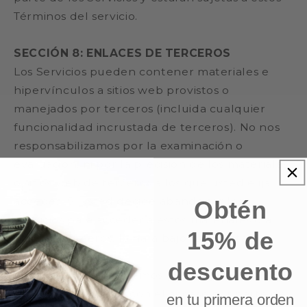
Términos del servicio.
SECCIÓN 8: ENLACES DE TERCEROS
Los Servicios pueden contener materiales e
hipervínculos a sitios web provistos o
manejados por terceros (incluida cualquier
funcionalidad incrustada de terceros). No nos
responsabilizamos por la examinación o
evaluación, ni por la precisión de los materiales
o sitios web de terceros a los que usted elija
acceder. Si usted decide abandonar los
Obtén
Servicios para acceder a estos materiales o a
15% de
sitios de terceros, lo hará bajo su cuenta y
riesgo.
descuento
No nos responsabilizamos por ningún perjuicio
o daño relacionado con el acceso por parte de
en tu primera orden