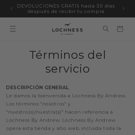
Ir
DEVOLUCIONES GRATIS hasta 30 días
directamente
después de recibir tu compra
al contenido
Carrito
Términos del
servicio
DESCRIPCIÓN GENERAL
Le damos la bienvenida a Lochness By Andrew.
Los términos "nosotros" y
"nuestro(s)/nuestra(s)" hacen referencia a
Lochness By Andrew. Lochness By Andrew
opera esta tienda y sitio web, incluida toda la